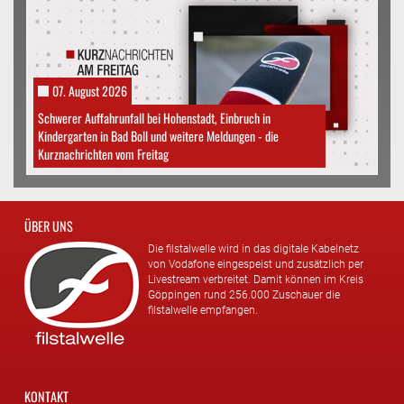
07. August 2026
Schwerer Auffahrunfall bei Hohenstadt, Einbruch in
Kindergarten in Bad Boll und weitere Meldungen - die
Kurznachrichten vom Freitag
ÜBER UNS
Die filstalwelle wird in das digitale Kabelnetz
von Vodafone eingespeist und zusätzlich per
Livestream verbreitet. Damit können im Kreis
Göppingen rund 256.000 Zuschauer die
filstalwelle empfangen.
KONTAKT