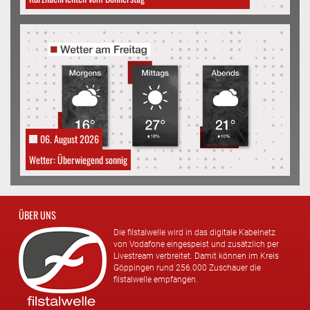
06. August 2026
Wetter: Überwiegend sonnig
ÜBER UNS
Die filstalwelle wird in das digitale Kabelnetz
von Vodafone eingespeist und zusätzlich per
Livestream verbreitet. Damit können im Kreis
Göppingen rund 256.000 Zuschauer die
filstalwelle empfangen.