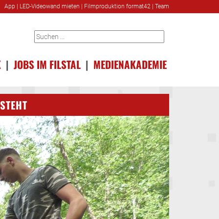
App
|
LED-Videowand mieten
|
Filmproduktion format42
|
Team
K
|
JOBS IM FILSTAL
|
MEDIENAKADEMIE
TSTEHT