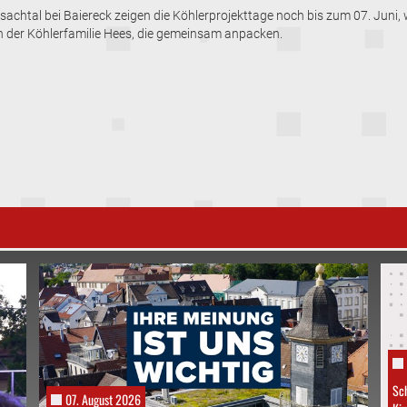
chtal bei Baiereck zeigen die Köhlerprojekttage noch bis zum 07. Juni, wie
en der Köhlerfamilie Hees, die gemeinsam anpacken.
Sch
07. August 2026