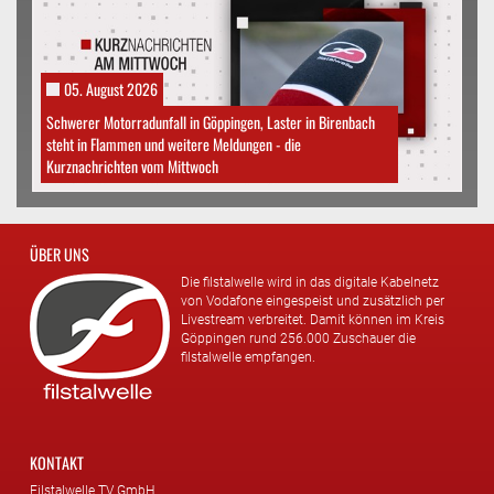
05. August 2026
Schwerer Motorradunfall in Göppingen, Laster in Birenbach
steht in Flammen und weitere Meldungen - die
Kurznachrichten vom Mittwoch
ÜBER UNS
Die filstalwelle wird in das digitale Kabelnetz
von Vodafone eingespeist und zusätzlich per
Livestream verbreitet. Damit können im Kreis
Göppingen rund 256.000 Zuschauer die
filstalwelle empfangen.
KONTAKT
Filstalwelle TV GmbH