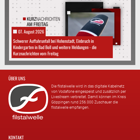
07. August 2026
Schwerer Auffahrunfall bei Hohenstadt, Einbruch in
Kindergarten in Bad Boll und weitere Meldungen - die
Kurznachrichten vom Freitag
ÜBER UNS
Die filstalwelle wird in das digitale Kabelnetz
von Vodafone eingespeist und zusätzlich per
Livestream verbreitet. Damit können im Kreis
Göppingen rund 256.000 Zuschauer die
filstalwelle empfangen.
KONTAKT