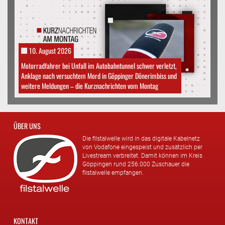
10. August 2026
Motorradfahrer bei Unfall im Autobahntunnel schwer verletzt,
Anklage nach versuchtem Mord in Göppinger Dönerimbiss und
weitere Meldungen – die Kurznachrichten vom Montag
ÜBER UNS
Die filstalwelle wird in das digitale Kabelnetz
von Vodafone eingespeist und zusätzlich per
Livestream verbreitet. Damit können im Kreis
Göppingen rund 256.000 Zuschauer die
filstalwelle empfangen.
KONTAKT