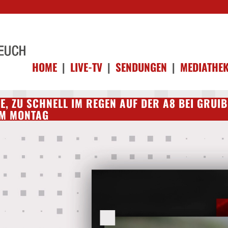
HOME
|
LIVE-TV
|
SENDUNGEN
|
MEDIATHE
E, ZU SCHNELL IM REGEN AUF DER A8 BEI GRUI
OM MONTAG