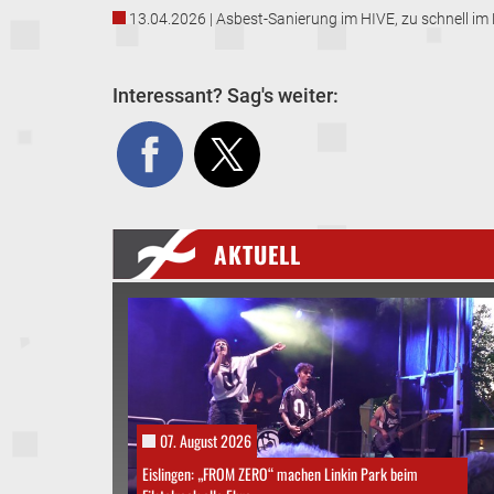
13.04.2026 | Asbest-Sanierung im HIVE, zu schnell i
Interessant? Sag's weiter:
AKTUELL
07. August 2026
Eislingen: „FROM ZERO“ machen Linkin Park beim