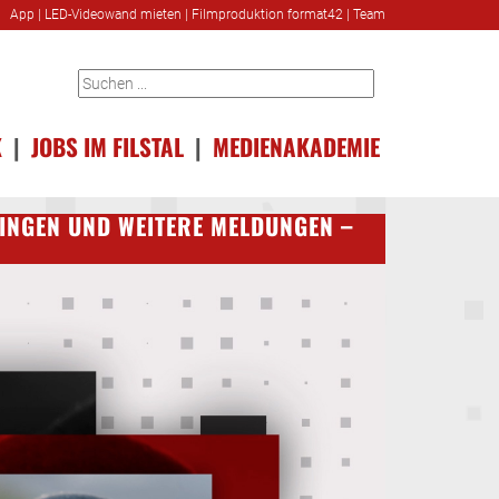
App
|
LED-Videowand mieten
|
Filmproduktion format42
|
Team
K
|
JOBS IM FILSTAL
|
MEDIENAKADEMIE
BINGEN UND WEITERE MELDUNGEN –