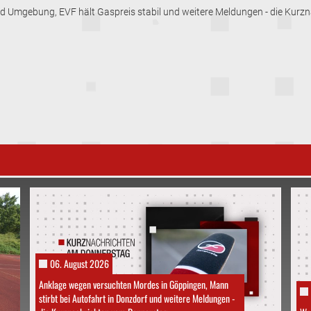
und Umgebung, EVF hält Gaspreis stabil und weitere Meldungen - die Kur
06. August 2026
Anklage wegen versuchten Mordes in Göppingen, Mann
stirbt bei Autofahrt in Donzdorf und weitere Meldungen -