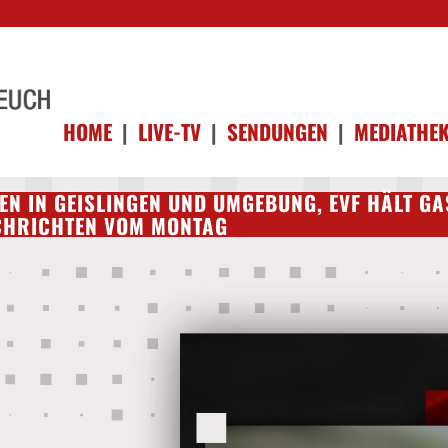
HOME
|
LIVE-TV
|
SENDUNGEN
|
MEDIATHE
N IN GEISLINGEN UND UMGEBUNG, EVF HÄLT GASP
HRICHTEN VOM MONTAG