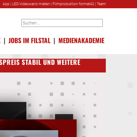
App
|
LED-Videowand mieten
|
Filmproduktion format42
|
Team
K
|
JOBS IM FILSTAL
|
MEDIENAKADEMIE
REIS STABIL UND WEITERE M