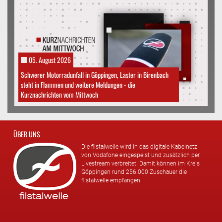
05. August 2026
Schwerer Motorradunfall in Göppingen, Laster in Birenbach
steht in Flammen und weitere Meldungen - die
Kurznachrichten vom Mittwoch
ÜBER UNS
Die filstalwelle wird in das digitale Kabelnetz
von Vodafone eingespeist und zusätzlich per
Livestream verbreitet. Damit können im Kreis
Göppingen rund 256.000 Zuschauer die
filstalwelle empfangen.