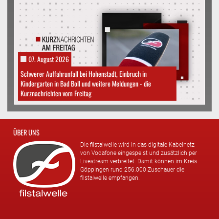
07. August 2026
Schwerer Auffahrunfall bei Hohenstadt, Einbruch in
Kindergarten in Bad Boll und weitere Meldungen - die
Kurznachrichten vom Freitag
ÜBER UNS
Die filstalwelle wird in das digitale Kabelnetz
von Vodafone eingespeist und zusätzlich per
Livestream verbreitet. Damit können im Kreis
Göppingen rund 256.000 Zuschauer die
filstalwelle empfangen.