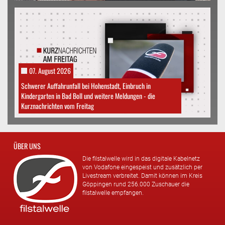
07. August 2026
Schwerer Auffahrunfall bei Hohenstadt, Einbruch in
Kindergarten in Bad Boll und weitere Meldungen - die
Kurznachrichten vom Freitag
ÜBER UNS
Die filstalwelle wird in das digitale Kabelnetz
von Vodafone eingespeist und zusätzlich per
Livestream verbreitet. Damit können im Kreis
Göppingen rund 256.000 Zuschauer die
filstalwelle empfangen.