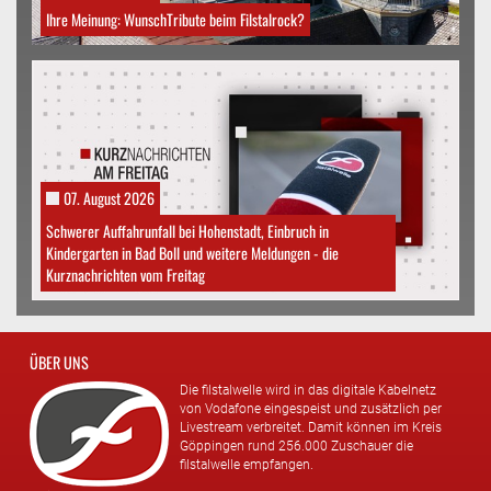
Ihre Meinung: WunschTribute beim Filstalrock?
07. August 2026
Schwerer Auffahrunfall bei Hohenstadt, Einbruch in
Kindergarten in Bad Boll und weitere Meldungen - die
Kurznachrichten vom Freitag
ÜBER UNS
Die filstalwelle wird in das digitale Kabelnetz
von Vodafone eingespeist und zusätzlich per
Livestream verbreitet. Damit können im Kreis
Göppingen rund 256.000 Zuschauer die
filstalwelle empfangen.