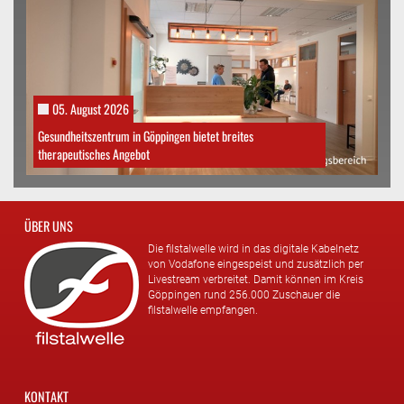
05. August 2026
Gesundheitszentrum in Göppingen bietet breites
therapeutisches Angebot
ÜBER UNS
Die filstalwelle wird in das digitale Kabelnetz
von Vodafone eingespeist und zusätzlich per
Livestream verbreitet. Damit können im Kreis
Göppingen rund 256.000 Zuschauer die
filstalwelle empfangen.
KONTAKT