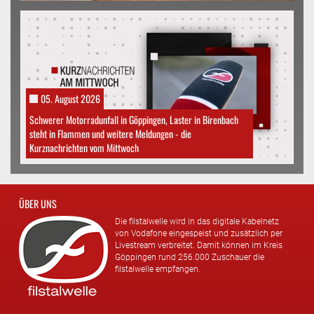
05. August 2026
Schwerer Motorradunfall in Göppingen, Laster in Birenbach
steht in Flammen und weitere Meldungen - die
Kurznachrichten vom Mittwoch
ÜBER UNS
Die filstalwelle wird in das digitale Kabelnetz
von Vodafone eingespeist und zusätzlich per
Livestream verbreitet. Damit können im Kreis
Göppingen rund 256.000 Zuschauer die
filstalwelle empfangen.