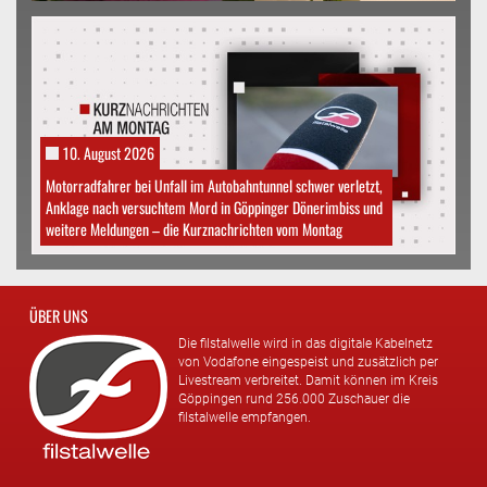
10. August 2026
Motorradfahrer bei Unfall im Autobahntunnel schwer verletzt,
Anklage nach versuchtem Mord in Göppinger Dönerimbiss und
weitere Meldungen – die Kurznachrichten vom Montag
ÜBER UNS
Die filstalwelle wird in das digitale Kabelnetz
von Vodafone eingespeist und zusätzlich per
Livestream verbreitet. Damit können im Kreis
Göppingen rund 256.000 Zuschauer die
filstalwelle empfangen.