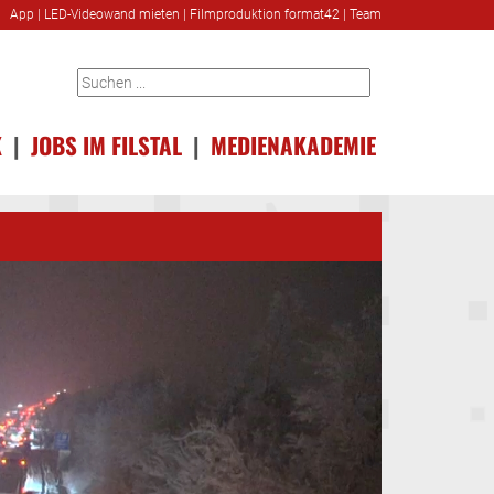
App
|
LED-Videowand mieten
|
Filmproduktion format42
|
Team
K
|
JOBS IM FILSTAL
|
MEDIENAKADEMIE