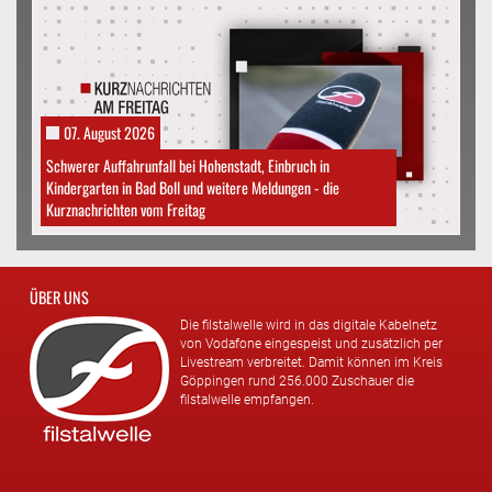
07. August 2026
Schwerer Auffahrunfall bei Hohenstadt, Einbruch in
Kindergarten in Bad Boll und weitere Meldungen - die
Kurznachrichten vom Freitag
ÜBER UNS
Die filstalwelle wird in das digitale Kabelnetz
von Vodafone eingespeist und zusätzlich per
Livestream verbreitet. Damit können im Kreis
Göppingen rund 256.000 Zuschauer die
filstalwelle empfangen.