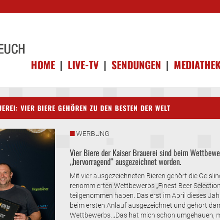
HOME
|
LIVE-TV
|
SENDUNGEN
|
MEDIATHE
EREI: VIER BIERE GEHÖREN ZU DEN BESTEN DER WELT
WERBUNG
Vier Biere der Kaiser Brauerei sind beim Wettbewe
„hervorragend“ ausgezeichnet worden.
Mit vier ausgezeichneten Bieren gehört die Geisli
renommierten Wettbewerbs „Finest Beer Selection“
teilgenommen haben. Das erst im April dieses Jahr
beim ersten Anlauf ausgezeichnet und gehört dami
Wettbewerbs. „Das hat mich schon umgehauen, mi