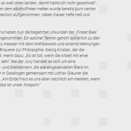
h so weit oben landen, damit hätte ich nicht gerechnet“,
n dem alkoholfreien Hellen wurde bereits zum vierten
 Selection aufgenommen, neben Kaiser Hefe Hell und
ns haben nun die begehrten Urkunden der „Finest Beer
ngenommen. Ein solcher Termin gehört sicherlich zu den
zu messen mit dem Wettbewerb und externe Meinungen
Brauerei zur Philosophie. Georg Kristan, der die
 meint dazu: „Es ist toll, wenn die Arbeit mit einer
sehr.“ Bei der Jury handelt es sich um eine
 und Bierkennern, die alle eingesendeten Biere im
 in Geislingen gemeinsam mit Lothar Glauner die
: „Am Ende freut es uns aber natürlich am meisten, wenn
as ist unser Ansporn.“