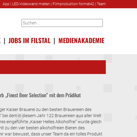
App
|
LED-Videowand mieten
|
Filmproduktion format42
|
Team
K
|
JOBS IM FILSTAL
|
MEDIENAKADEMIE
rb „Finest Beer Selection“ mit dem Prädikat
nger Kaiser Brauerei zu den besten Brauereien des
 bei dem in diesem Jahr 122 Brauereien aus aller Welt
es eingeführte „Kaiser Helles Alkoholfrei“ wurde gleich
t zu den vier besten alkoholfreien Bieren des
r war bewusst, dass unser Team da ein tolles Produkt