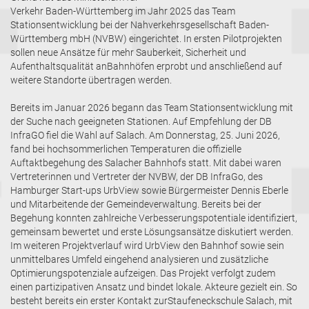
Verkehr Baden-Württemberg im Jahr 2025 das Team
Stationsentwicklung bei der Nahverkehrsgesellschaft Baden-
Württemberg mbH (NVBW) eingerichtet. In ersten Pilotprojekten
sollen neue Ansätze für mehr Sauberkeit, Sicherheit und
Aufenthaltsqualität anBahnhöfen erprobt und anschließend auf
weitere Standorte übertragen werden.
Bereits im Januar 2026 begann das Team Stationsentwicklung mit
der Suche nach geeigneten Stationen. Auf Empfehlung der DB
InfraGO fiel die Wahl auf Salach. Am Donnerstag, 25. Juni 2026,
fand bei hochsommerlichen Temperaturen die offizielle
Auftaktbegehung des Salacher Bahnhofs statt. Mit dabei waren
Vertreterinnen und Vertreter der NVBW, der DB InfraGo, des
Hamburger Start-ups UrbView sowie Bürgermeister Dennis Eberle
und Mitarbeitende der Gemeindeverwaltung. Bereits bei der
Begehung konnten zahlreiche Verbesserungspotentiale identifiziert,
gemeinsam bewertet und erste Lösungsansätze diskutiert werden.
Im weiteren Projektverlauf wird UrbView den Bahnhof sowie sein
unmittelbares Umfeld eingehend analysieren und zusätzliche
Optimierungspotenziale aufzeigen. Das Projekt verfolgt zudem
einen partizipativen Ansatz und bindet lokale. Akteure gezielt ein. So
besteht bereits ein erster Kontakt zurStaufeneckschule Salach, mit