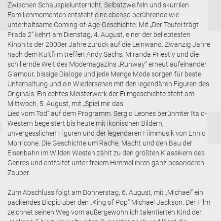
Zwischen Schauspielunterricht, Selbstzweifeln und skurrilen
Familienmomenten entsteht eine ebenso berührende wie
unterhaltsame Coming-of-Age-Geschichte. Mit „Der Teufel trägt
Prada 2“ kehrt am Dienstag, 4. August, einer der beliebtesten
Kinohits der 2000er Jahre zurück auf die Leinwand. Zwanzig Jahre
nach dem Kultfilm treffen Andy Sachs, Miranda Priestly und die
schillernde Welt des Modemagazins „Runway“ erneut aufeinander.
Glamour, bissige Dialoge und jede Menge Mode sorgen für beste
Unterhaltung und ein Wiedersehen mit den legendären Figuren des
Originals. Ein echtes Meisterwerk der Filmgeschichte steht am
Mittwoch, 5. August, mit „Spiel mir das
Lied vom Tod“ auf dem Programm. Sergio Leones berühmter Italo-
Western begeistert bis heute mit ikonischen Bildern,
unvergesslichen Figuren und der legendären Filmmusik von Ennio
Morricone. Die Geschichte um Rache, Macht und den Bau der
Eisenbahn im Wilden Westen zählt zu den größten Klassikern des
Genres und entfaltet unter freiem Himmel ihren ganz besonderen
Zauber.
Zum Abschluss folgt am Donnerstag, 6. August, mit „Michael“ ein
packendes Biopic über den „King of Pop“ Michael Jackson. Der Film
zeichnet seinen Weg vom außergewöhnlich talentierten Kind der