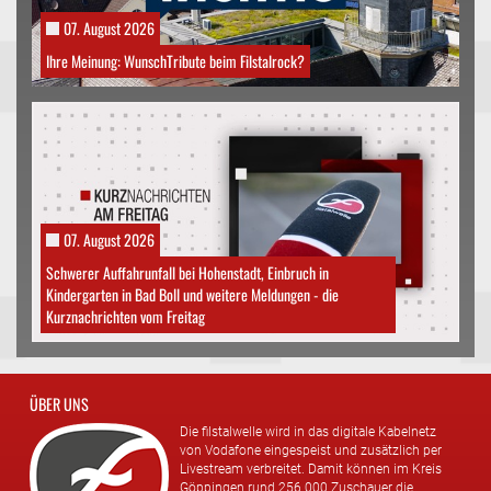
07. August 2026
Ihre Meinung: WunschTribute beim Filstalrock?
07. August 2026
Schwerer Auffahrunfall bei Hohenstadt, Einbruch in
Kindergarten in Bad Boll und weitere Meldungen - die
Kurznachrichten vom Freitag
ÜBER UNS
Die filstalwelle wird in das digitale Kabelnetz
von Vodafone eingespeist und zusätzlich per
Livestream verbreitet. Damit können im Kreis
Göppingen rund 256.000 Zuschauer die