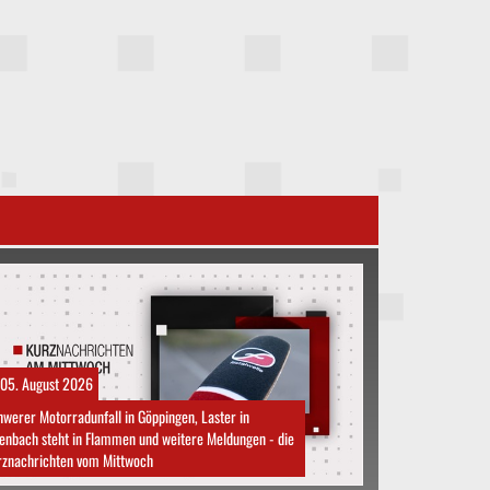
05. August 2026
werer Motorradunfall in Göppingen, Laster in
enbach steht in Flammen und weitere Meldungen - die
rznachrichten vom Mittwoch