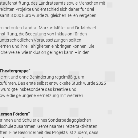
nstaufenstiftung, des Landratsamts sowie Menschen mit
eichten Projekte und entschied sich daher für drei
esamt 3.000 Euro wurde zu gleichen Teilen vergeben.
en betonten Landrat Markus Möller und Dr. Michael
stiftung, die Bedeutung von Inklusion für den
unterschiedlichen Voraussetzungen sollten
rnen und ihre Fähigkeiten einbringen können. Die
che Weise, wie Inklusion gelingen kann – in den
 Theatergruppe“
ne mit und ohne Behinderung regelmäßig, um
führen. Das erste selbst entwickelte Stück wurde 2025
 würdigte insbesondere das kreative und
owie die gelungene Vernetzung mit weiteren
Lernen Fördern“
erinnen und Schüler eines Sonderpädagogischen
lschule zusammen. Gemeinsame Freizeitaktivitäten
en. Eine Besonderheit des Projekts ist zudem, dass