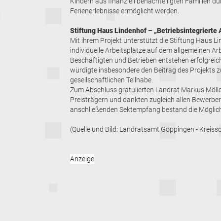
Kindern aus finanziell benachteiligten Familien d
Ferienerlebnisse ermöglicht werden.
Stiftung Haus Lindenhof – „Betriebsintegrierte 
Mit ihrem Projekt unterstützt die Stiftung Haus 
individuelle Arbeitsplätze auf dem allgemeinen Ar
Beschäftigten und Betrieben entstehen erfolgreic
würdigte insbesondere den Beitrag des Projekts zu
gesellschaftlichen Teilhabe.
Zum Abschluss gratulierten Landrat Markus Möller
Preisträgern und dankten zugleich allen Bewerbe
anschließenden Sektempfang bestand die Möglic
(Quelle und Bild: Landratsamt Göppingen - Kreiss