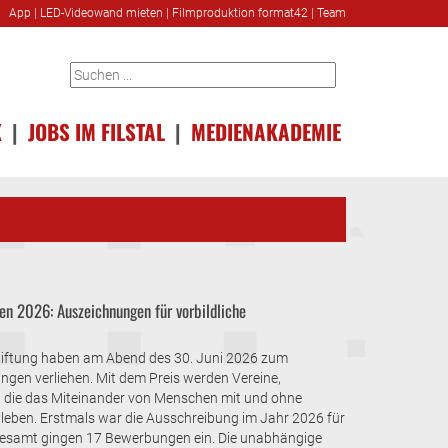
App
|
LED-Videowand mieten
|
Filmproduktion format42
|
Team
K
|
JOBS IM FILSTAL
|
MEDIENAKADEMIE
gen 2026: Auszeichnungen für vorbildliche
tiftung haben am Abend des 30. Juni 2026 zum
ngen verliehen. Mit dem Preis werden Vereine,
, die das Miteinander von Menschen mit und ohne
v leben. Erstmals war die Ausschreibung im Jahr 2026 für
sgesamt gingen 17 Bewerbungen ein. Die unabhängige