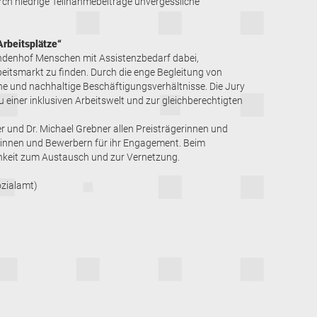
urch niedrige Teilnahmebeiträge unvergessliche
Arbeitsplätze“
Lindenhof Menschen mit Assistenzbedarf dabei,
beitsmarkt zu finden. Durch die enge Begleitung von
he und nachhaltige Beschäftigungsverhältnisse. Die Jury
 einer inklusiven Arbeitswelt und zur gleichberechtigten
 und Dr. Michael Grebner allen Preisträgerinnen und
rinnen und Bewerbern für ihr Engagement. Beim
hkeit zum Austausch und zur Vernetzung.
ozialamt)