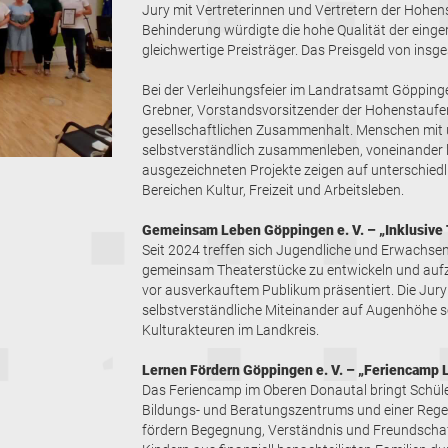
Jury mit Vertreterinnen und Vertretern der Hohe
Behinderung würdigte die hohe Qualität der einger
gleichwertige Preisträger. Das Preisgeld von insg
Bei der Verleihungsfeier im Landratsamt Göpping
Grebner, Vorstandsvorsitzender der Hohenstaufen
gesellschaftlichen Zusammenhalt. Menschen mit 
selbstverständlich zusammenleben, voneinander le
ausgezeichneten Projekte zeigen auf unterschiedli
Bereichen Kultur, Freizeit und Arbeitsleben.
Gemeinsam Leben Göppingen e. V. – „Inklusive
Seit 2024 treffen sich Jugendliche und Erwachse
gemeinsam Theaterstücke zu entwickeln und aufzu
vor ausverkauftem Publikum präsentiert. Die Jury
selbstverständliche Miteinander auf Augenhöhe s
Kulturakteuren im Landkreis.
Lernen Fördern Göppingen e. V. – „Feriencamp 
Das Feriencamp im Oberen Donautal bringt Schül
Bildungs- und Beratungszentrums und einer Rege
fördern Begegnung, Verständnis und Freundschaft