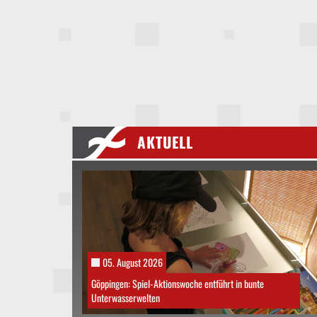
AKTUELL
05. August 2026
Göppingen: Spiel-Aktionswoche entführt in bunte
Unterwasserwelten