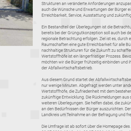
Strukturen an veränderte Anforderungen anzupas
auch die Wünsche und Erwartungen der Bürger eine
Erreichbarkeit, Service, Ausstattung und zukünft
Ein Bestandteil der Überlegungen ist die Betrach
bereits bei der Grüngutkonzeption soll auch bei d
regionale Betrachtung erfolgen. Ziel ist es, durch
Raumschaften eine gute Erreichbarkeit für alle Bür
nachhaltige Strukturen für die Zukunft zu schaffe
Wertstoffhöfe ist ein längerfristiger Prozess. Be
möchten wir die Bürger frühzeitig einbinden und 
der Abfallwirtschaftsbetrieb.
Aus diesem Grund startet der Abfallwirtschaftsbe
nur wenige Minuten. Abgefragt werden unter and
Wertstoffhöfe, die Zufriedenheit mit dem besteh
zukünftige Entwicklung. Die Rückmeldungen aus de
weiteren Überlegungen. Sie helfen dabei, die zuk
an den Bedürfnissen der Bürger auszurichten. Der 
Landkreis um Teilnahme an der Befragung und fre
Die Umfrage ist ab sofort über die Homepage des