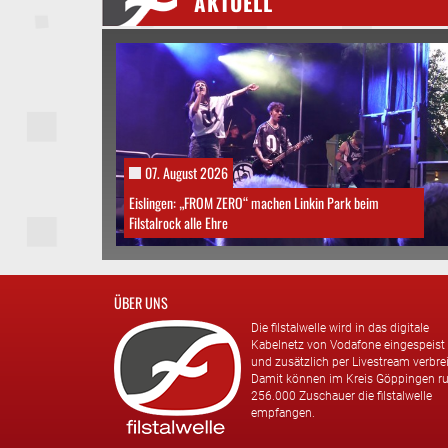
AKTUELL
07. August 2026
Eislingen: „FROM ZERO“ machen Linkin Park beim
Filstalrock alle Ehre
ÜBER UNS
Die filstalwelle wird in das digitale
Kabelnetz von Vodafone eingespeist
und zusätzlich per Livestream verbrei
Damit können im Kreis Göppingen r
256.000 Zuschauer die filstalwelle
empfangen.