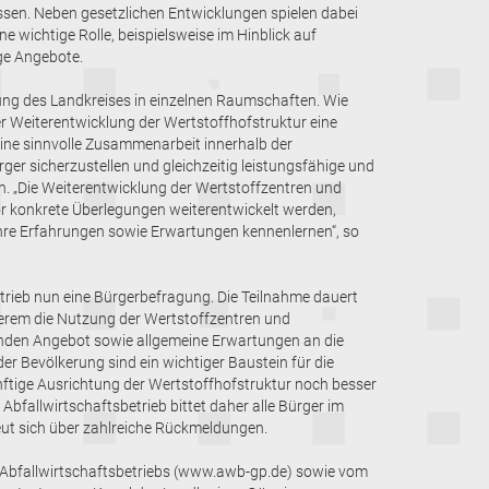
sen. Neben gesetzlichen Entwicklungen spielen dabei
 wichtige Rolle, beispielsweise im Hinblick auf
ige Angebote.
tung des Landkreises in einzelnen Raumschaften. Wie
er Weiterentwicklung der Wertstoffhofstruktur eine
 eine sinnvolle Zusammenarbeit innerhalb der
ger sicherzustellen und gleichzeitig leistungsfähige und
n. „Die Weiterentwicklung der Wertstoffzentren und
vor konkrete Überlegungen weiterentwickelt werden,
ihre Erfahrungen sowie Erwartungen kennenlernen“, so
trieb nun eine Bürgerbefragung. Die Teilnahme dauert
erem die Nutzung der Wertstoffzentren und
enden Angebot sowie allgemeine Erwartungen an die
r Bevölkerung sind ein wichtiger Baustein für die
ünftige Ausrichtung der Wertstoffhofstruktur noch besser
Abfallwirtschaftsbetrieb bittet daher alle Bürger im
ut sich über zahlreiche Rückmeldungen.
 Abfallwirtschaftsbetriebs (www.awb-gp.de) sowie vom