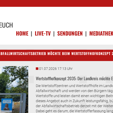
HOME
|
LIVE-TV
|
SENDUNGEN
|
MEDIATHE
ABFALLWIRTSCHAFTSBETRIEB MÖCHTE BEIM WERTSTOFFHOFKONZEPT 
01.07.2026 17:13 Uhr
Wertstoffhofkonzept 2035: Der Landkreis möchte 
Die Wertstoffzentren und Wertstoffhöfe im Landkr
Abfallwirtschaft und werden von den Bürgern tägl
Wertstoffe und leisten damit einen wichtigen Beit
dieses Angebot auch in Zukunft leistungsfähig, bü
der Abfallwirtschaftsbetrieb derzeit mit der Wei
Dabei geht es darum, die Wertstofferfassung lang