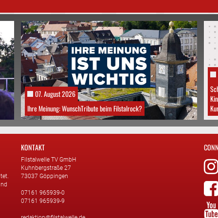
Sch
07. August 2026
Kin
Ihre Meinung: WunschTribute beim Filstalrock?
Kur
KONTAKT
CONN
Filstalwelle TV GmbH
Kuhnbergstraße 27
tet.
73037 Göppingen
und
07161 965939-0
07161 965939-9
redaktion@filstalwelle.de