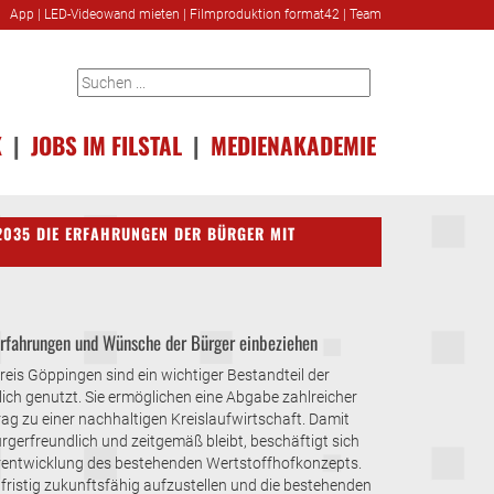
App
|
LED-Videowand mieten
|
Filmproduktion format42
|
Team
K
|
JOBS IM FILSTAL
|
MEDIENAKADEMIE
2035 DIE ERFAHRUNGEN DER BÜRGER MIT
Erfahrungen und Wünsche der Bürger einbeziehen
eis Göppingen sind ein wichtiger Bestandteil der
ich genutzt. Sie ermöglichen eine Abgabe zahlreicher
rag zu einer nachhaltigen Kreislaufwirtschaft. Damit
rgerfreundlich und zeitgemäß bleibt, beschäftigt sich
terentwicklung des bestehenden Wertstoffhofkonzepts.
fristig zukunftsfähig aufzustellen und die bestehenden