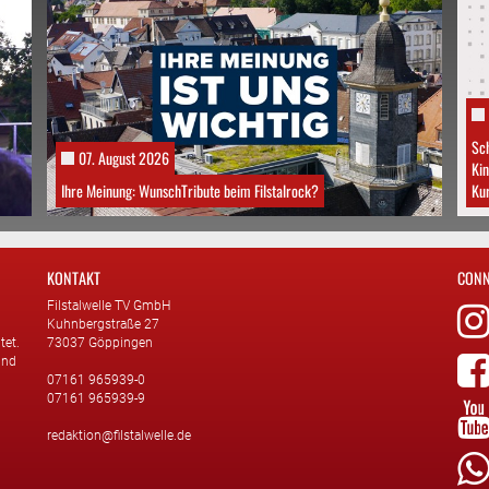
Sch
07. August 2026
Kin
Ihre Meinung: WunschTribute beim Filstalrock?
Kur
KONTAKT
CONN
Filstalwelle TV GmbH
Kuhnbergstraße 27
tet.
73037 Göppingen
und
07161 965939-0
07161 965939-9
redaktion@filstalwelle.de