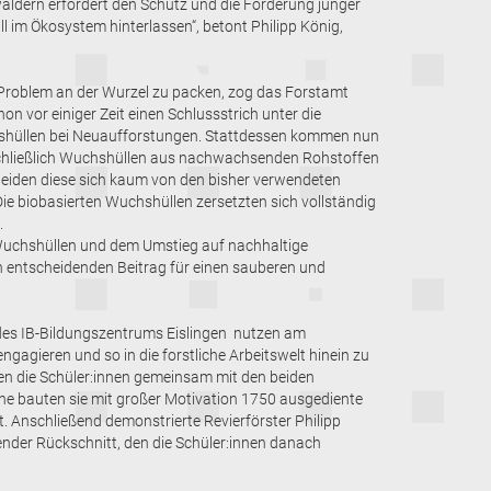
ldern erfordert den Schutz und die Förderung junger
l im Ökosystem hinterlassen“, betont Philipp König,
Problem an der Wurzel zu packen, zog das Forstamt
 vor einiger Zeit einen Schlussstrich unter die
shüllen bei Neuaufforstungen. Stattdessen kommen nun
hließlich Wuchshüllen aus nachwachsenden Rohstoffen
heiden diese sich kaum von den bisher verwendeten
ie biobasierten Wuchshüllen zersetzten sich vollständig
.
uchshüllen und dem Umstieg auf nachhaltige
n entscheidenden Beitrag für einen sauberen und
 des IB-Bildungszentrums Eislingen nutzen am
ngagieren und so in die forstliche Arbeitswelt hinein zu
n die Schüler:innen gemeinsam mit den beiden
äche bauten sie mit großer Motivation 1750 ausgediente
 Anschließend demonstrierte Revierförster Philipp
ender Rückschnitt, den die Schüler:innen danach