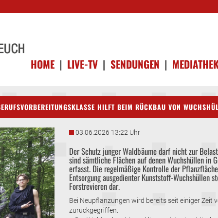
HOME
|
LIVE-TV
|
SENDUNGEN
|
MEDIATHE
BERUFSVORBEREITUNGSKLASSE HILFT BEIM RÜCKBAU VON WUCHSHÜ
03.06.2026 13:22 Uhr
Der Schutz junger Waldbäume darf nicht zur Belas
sind sämtliche Flächen auf denen Wuchshüllen in 
erfasst. Die regelmäßige Kontrolle der Pflanzfläch
Entsorgung ausgedienter Kunststoff-Wuchshüllen st
Forstrevieren dar.
Bei Neupflanzungen wird bereits seit einiger Zeit
zurückgegriffen.