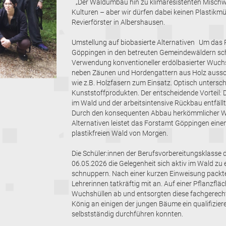
„Der Waldumbau hin zu klimaresistenten Mischwä
Kulturen – aber wir dürfen dabei keinen Plastikmül
Revierförster in Albershausen.
Umstellung auf biobasierte Alternativen Um das 
Göppingen in den betreuten Gemeindewäldern schon
Verwendung konventioneller erdölbasierter Wuch
neben Zäunen und Hordengattern aus Holz aussc
wie z.B. Holzfasern zum Einsatz. Optisch untersc
Kunststoffprodukten. Der entscheidende Vorteil: D
im Wald und der arbeitsintensive Rückbau entfällt
Durch den konsequenten Abbau herkömmlicher W
Alternativen leistet das Forstamt Göppingen eine
plastikfreien Wald von Morgen.
Die Schüler:innen der Berufsvorbereitungsklasse
06.05.2026 die Gelegenheit sich aktiv im Wald zu e
schnuppern. Nach einer kurzen Einweisung packte
Lehrerinnen tatkräftig mit an. Auf einer Pflanzfl
Wuchshüllen ab und entsorgten diese fachgerecht.
König an einigen der jungen Bäume ein qualifizier
selbstständig durchführen konnten.