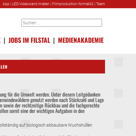
App
|
LED-Videowand mieten
|
Filmproduktion format42
|
Team
K
|
JOBS IM FILSTAL
|
MEDIENAKADEMIE
LLEN
tung für die Umwelt werden. Unter diesem Leitgedanken
Gemeindewäldern genutzt werden nach Stückzahl und Lage
en sowie der rechtzeitige Rückbau und die fachgerechte
ellen somit eine der wichtigen Aufgaben in den
 vollständig auf biologisch abbaubare Wuchshüllen