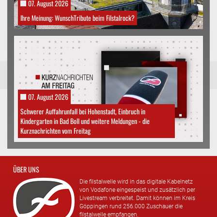
07. August 2026
Ihre Meinung: WunschTribute beim Filstalrock?
07. August 2026
Schwerer Auffahrunfall bei Hohenstadt, Einbruch in
Kindergarten in Bad Boll und weitere Meldungen - die
Kurznachrichten vom Freitag
ÜBER UNS
Die filstalwelle wird in das digitale Kabelnetz
von Vodafone eingespeist und zusätzlich per
Livestream verbreitet. Damit können im Kreis
Göppingen rund 256.000 Zuschauer die
filstalwelle empfangen.