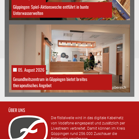
Göppingen: Spiel-Aktionswoche entführt in bunte
Unterwasserwelten
05. August 2026
Gesundheitszentrum in Göppingen bietet breites
therapeutisches Angebot
ÜBER UNS
Die filstalwelle wird in das digitale Kabelnetz
von Vodafone eingespeist und zusätzlich per
Livestream verbreitet. Damit können im Kreis
Göppingen rund 256.000 Zuschauer die
filstalwelle empfangen.