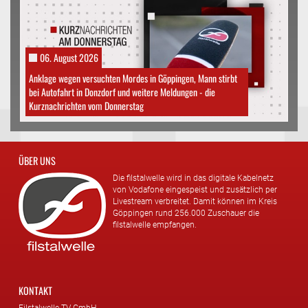
06. August 2026
Anklage wegen versuchten Mordes in Göppingen, Mann stirbt
bei Autofahrt in Donzdorf und weitere Meldungen - die
Kurznachrichten vom Donnerstag
ÜBER UNS
Die filstalwelle wird in das digitale Kabelnetz
von Vodafone eingespeist und zusätzlich per
Livestream verbreitet. Damit können im Kreis
Göppingen rund 256.000 Zuschauer die
filstalwelle empfangen.
KONTAKT
Filstalwelle TV GmbH