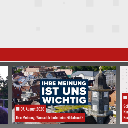
Sch
07. August 2026
Kin
Ihre Meinung: WunschTribute beim Filstalrock?
Kur