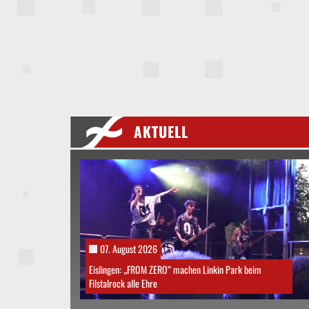
AKTUELL
07. August 2026
Eislingen: „FROM ZERO“ machen Linkin Park beim
Filstalrock alle Ehre