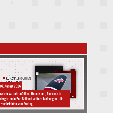
07. August 2026
werer Auffahrunfall bei Hohenstadt, Einbruch in
dergarten in Bad Boll und weitere Meldungen - die
znachrichten vom Freitag